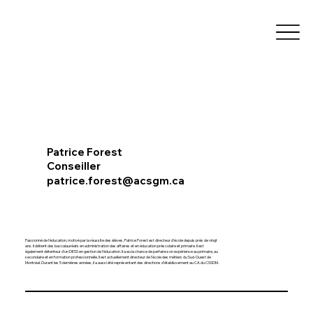
Patrice Forest
Conseiller
patrice.forest@acsgm.ca
Passionné de l’éducation, motivé par la réussite des élèves, Patrice Forest est directeur d’école depuis près de vingt
ans. Il détient des baccalauréats en administration des affaires et en éducation préscolaire et primaire. Il est
également détenteur d’un DESS en gestion de l’éducation. Il a eu la chance de parfaire son expérience au primaire, au
secondaire et en formation professionnelle. Il est actuellement directeur de l’école des métiers du Sud-Ouest de
Montréal. Durant les 5 dernières années, il a aussi été représentant des directions d’établissement au CA du CSSDM.